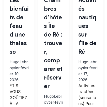
Les
Cham
Activit
bienfai
bres
és
ts de
d’hôte
nautiq
l'eau
s Île
ues
d'une
de Ré :
sur
thalas
trouve
l'île de
so
r,
Ré
comp
HugoLebr
HugoLebr
arer et
oytier
·
févri
oytier
·
févri
er 19,
er 17,
réserv
2026
2026
er
ET SI
Activités
VOUS
tractées
HugoLebr
GOÛTIEZ
(sensatio
oytier
·
févri
À LA
ns) Pour