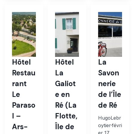
Hôtel
Hôtel
La
Restau
La
Savon
rant
Galiot
nerie
Le
e en
de l’Île
Paraso
Ré (La
de Ré
l –
Flotte,
HugoLebr
Ars-
Île de
oytier
·
févri
er 17,