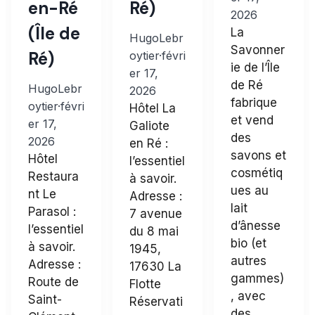
en-Ré
Ré)
2026
(Île de
La
HugoLebr
Savonner
Ré)
oytier
·
févri
ie de l’Île
er 17,
de Ré
HugoLebr
2026
fabrique
oytier
·
févri
Hôtel La
et vend
er 17,
Galiote
des
2026
en Ré :
savons et
Hôtel
l’essentiel
cosmétiq
Restaura
à savoir.
ues au
nt Le
Adresse :
lait
Parasol :
7 avenue
d’ânesse
l’essentiel
du 8 mai
bio (et
à savoir.
1945,
autres
Adresse :
17630 La
gammes)
Route de
Flotte
, avec
Saint-
Réservati
des…