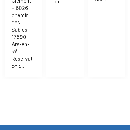
Clément
on :…
– 6026
chemin
des
Sables,
17590
Ars-en-
Ré
Réservati
on :…