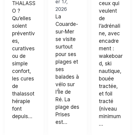
er 17,
THALASS
ceux qui
2026
O ?
veulent
La
Qu’elles
de
Couarde-
soient
l’adrénali
sur-Mer
préventiv
ne, avec
se visite
es,
encadre
surtout
curatives
ment :
pour ses
ou de
wakeboar
plages et
simple
d, ski
ses
confort,
nautique,
balades à
les cures
bouée
vélo sur
de
tractée,
l’Île de
thalassot
et foil
Ré. La
hérapie
tracté
plage des
font
(niveau
Prises
depuis…
minimum
est…
…