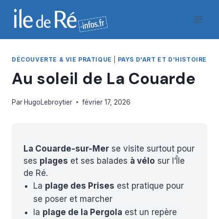
Aller
au
contenu
DÉCOUVERTE & VIE PRATIQUE
|
PAYS D'ART ET D'HISTOIRE
Au soleil de La Couarde
Par
HugoLebroytier
février 17, 2026
La Couarde-sur-Mer
se visite surtout pour
ses
plages
et ses balades
à vélo
sur l’Île
de Ré.
La
plage des Prises
est pratique pour
se poser et marcher
la
plage de la Pergola
est un repère