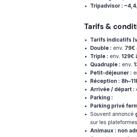
Tripadvisor : ~4,4
Tarifs & condit
Tarifs indicatifs (
Double :
env.
79€ 
Triple :
env.
129€ 
Quadruple :
env.
1
Petit-déjeuner :
e
Réception :
8h–11
Arrivée / départ :
Parking :
Parking privé fer
Souvent annoncé
sur les plateform
Animaux :
non ad