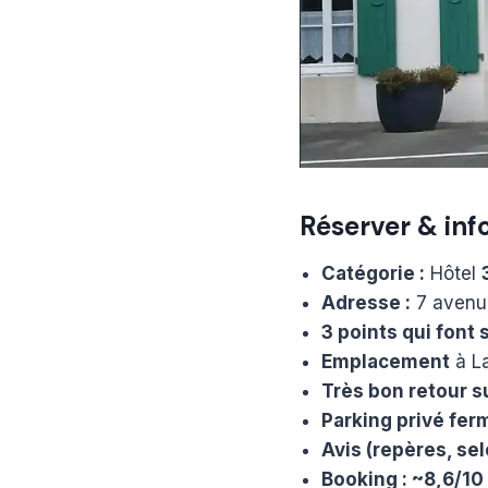
Réserver & info
Catégorie :
Hôtel
Adresse :
7 avenu
3 points qui font 
Emplacement
à La
Très bon retour su
Parking privé fer
Avis (repères, se
Booking : ~8,6/10