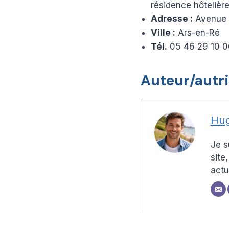
résidence hôtelièr
Adresse :
Avenue d
Ville :
Ars-en-Ré
Tél.
05 46 29 10 
Auteur/autr
Hug
Je s
site
actu