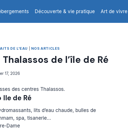
ébergements
Découverte & vie pratique
Art de vivre
FAITS DE L'EAU
|
NOS ARTICLES
 Thalassos de l’île de Ré
ier 17, 2026
esses des centres Thalassos.
 Ile de Ré
dromassants, lits d’eau chaude, bulles de
mmam, spa, tisanerie…
tre-Dame