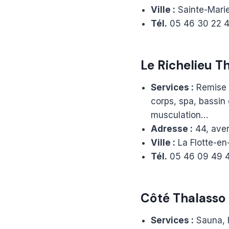
Ville :
Sainte-Mari
Tél.
05 46 30 22 
Le Richelieu T
Services :
Remise e
corps, spa, bassin
musculation…
Adresse :
44, aven
Ville :
La Flotte-en
Tél.
05 46 09 49 
Côté Thalasso
Services :
Sauna, 