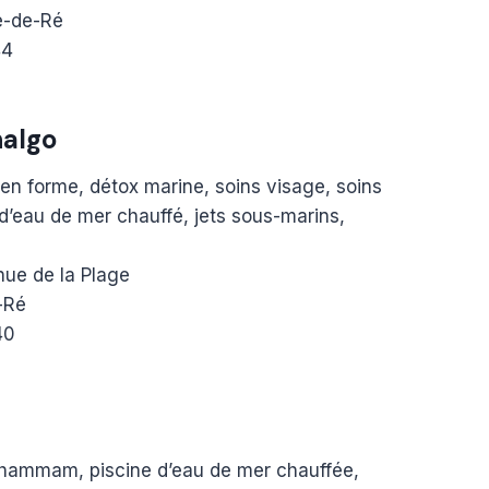
e-de-Ré
44
halgo
n forme, détox marine, soins visage, soins
 d’eau de mer chauffé, jets sous-marins,
ue de la Plage
-Ré
40
hammam, piscine d’eau de mer chauffée,