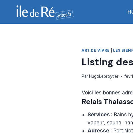
Aller
au
H
contenu
ART DE VIVRE
|
LES BIEN
Listing des
Par
HugoLebroytier
févr
Voici les bonnes adr
Relais Thalasso
Services :
Bains hy
vapeur, sauna, ha
Adresse :
Port No