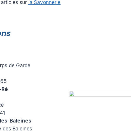
 articles sur
la Savonnerie
ons
rps de Garde
 65
-Ré
Ré
41
des-Baleines
e des Baleines