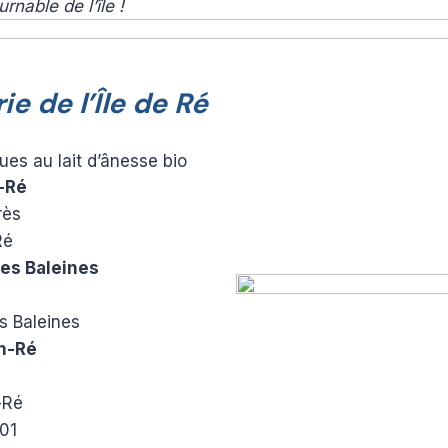
nable de l’île !
e de l’Île de Ré
es au lait d’ânesse bio
-Ré
rès
Ré
es Baleines
s Baleines
n-Ré
e
-Ré
01