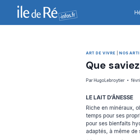
Aller
au
H
contenu
ART DE VIVRE
|
NOS ARTI
Que saviez
Par
HugoLebroytier
févr
LE LAIT D’ÂNESSE
Riche en minéraux, oli
temps pour ses propri
pour ses bienfaits hy
adaptés, à même de s