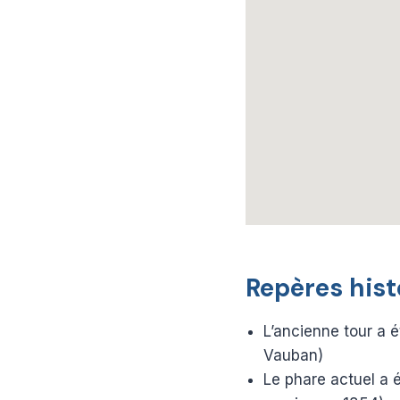
Repères hist
L’ancienne tour a ét
Vauban)
Le phare actuel a é