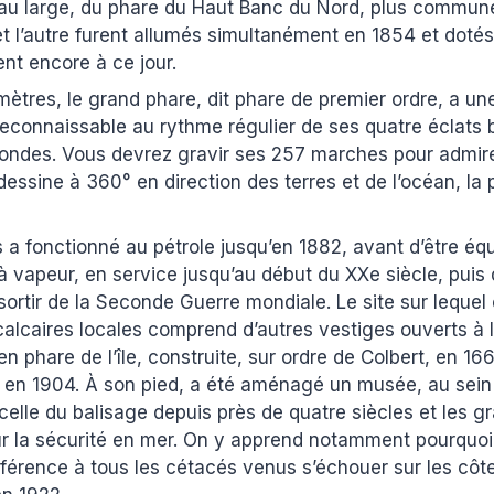
au large, du phare du Haut Banc du Nord, plus commun
et l’autre furent allumés simultanément en 1854 et dotés
ent encore à ce jour.
ètres, le grand phare, dit phare de premier ordre, a u
reconnaissable au rythme régulier de ses quatre éclats b
condes. Vous devrez gravir ses 257 marches pour admir
dessine à 360° en direction des terres et de l’océan, la
 a fonctionné au pétrole jusqu’en 1882, avant d’être éq
à vapeur, en service jusqu’au début du XXe siècle, puis 
sortir de la Seconde Guerre mondiale. Le site sur lequel 
alcaires locales comprend d’autres vestiges ouverts à la
cien phare de l’île, construite, sur ordre de Colbert, en 1
en 1904. À son pied, a été aménagé un musée, au sein
, celle du balisage depuis près de quatre siècles et les 
r la sécurité en mer. On y apprend notamment pourquoi l
éférence à tous les cétacés venus s’échouer sur les côt