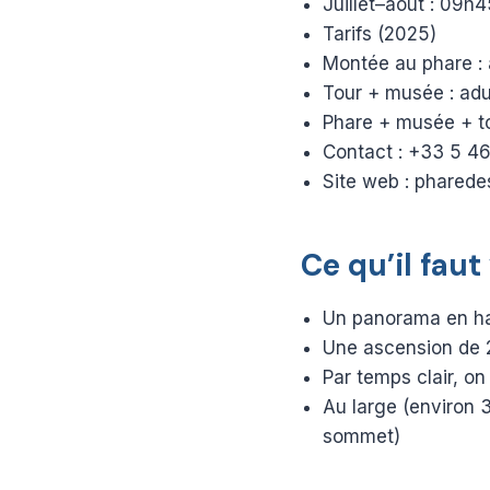
Juillet–août : 09
Tarifs (2025)
Montée au phare : a
Tour + musée : adul
Phare + musée + tou
Contact : +33 5 4
Site web : phared
Ce qu’il faut
Un panorama en hau
Une ascension de
Par temps clair, on
Au large (environ 3
sommet)