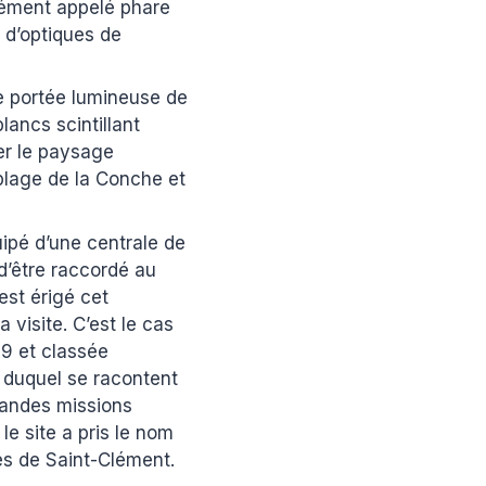
ément appelé phare
 d’optiques de
ne portée lumineuse de
lancs scintillant
er le paysage
 plage de la Conche et
uipé d’une centrale de
d’être raccordé au
est érigé cet
 visite. C’est le cas
669 et classée
 duquel se racontent
grandes missions
e site a pris le nom
es de Saint-Clément.