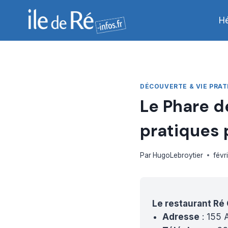
Aller
au
H
contenu
DÉCOUVERTE & VIE PRAT
Le Phare de
pratiques 
Par
HugoLebroytier
févr
Le restaurant Ré G
Adresse
: 155 